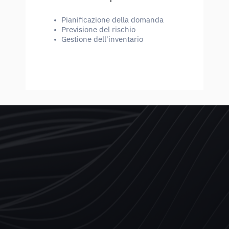
•
Pianificazione della domanda
•
Previsione del rischio
•
Gestione dell'inventario
SCOPRI DI PIÙ