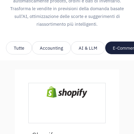
automaticamente prodotti, ordini e dati di inventario.
Trasforma le vendite in previsioni della domanda basate
sull’AI, ottimizzazione delle scorte e suggerimenti di
riassortimento più intelligenti.
Tutte
Accounting
AI & LLM
E-Commer