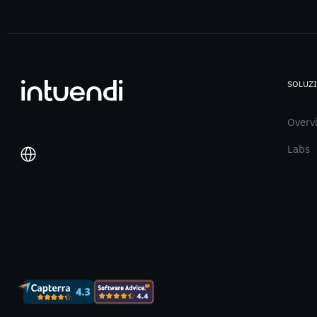
SOLUZ
Overv
Labs
Italiano
English