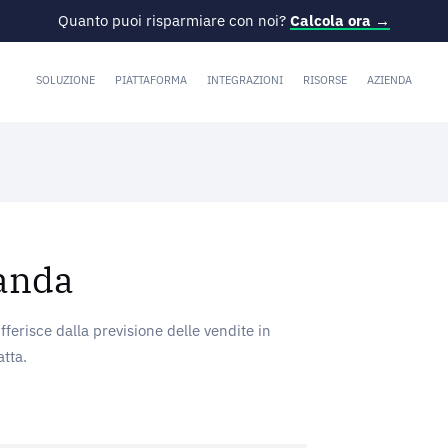
Quanto puoi risparmiare con noi?
Calcola ora →
SOLUZIONE
PIATTAFORMA
INTEGRAZIONI
RISORSE
AZIENDA
manda
ifferisce dalla previsione delle vendite in
tta.